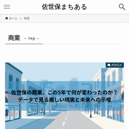
佐世保まちある
ホーム
商業
商業
– tag –
市民生活