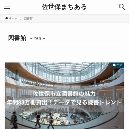
佐世保まちある
ホーム
図書館
図書館
– tag –
文化