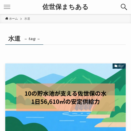
佐世保まちある
ホーム
水道
水道
– tag –
統計