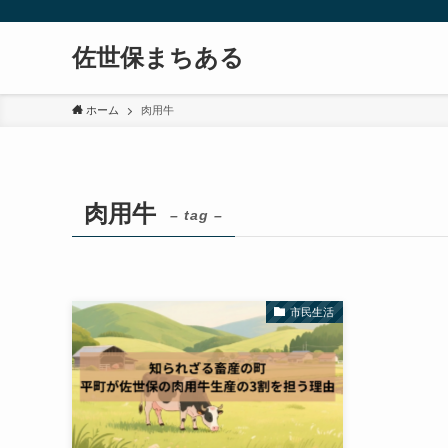
佐世保まちある
ホーム
肉用牛
肉用牛
– tag –
市民生活